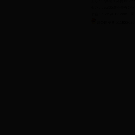
主办：中共南江县委 bet36
承办：bet365进不去办公
邮箱：njxfb@163.com 蜀
川公网安备 511922020