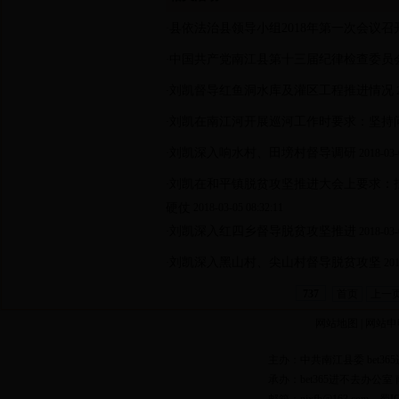
县依法治县领导小组2018年第一次会议召
·
中国共产党南江县第十三届纪律检查委员
·
刘凯督导红鱼洞水库及灌区工程推进情况
·
刘凯在南江河开展巡河工作时要求：坚持
·
刘凯深入响水村、田塝村督导调研
·
2018-03-
刘凯在和平镇脱贫攻坚推进大会上要求：扛
·
硬仗
2018-03-05 08:32:11
刘凯深入红四乡督导脱贫攻坚推进
·
2018-03-
刘凯深入黑山村、尖山村督导脱贫攻坚
·
201
首页
上一
737
网站地图
|
网站申
主办：中共南江县委 bet36
承办：bet365进不去办公